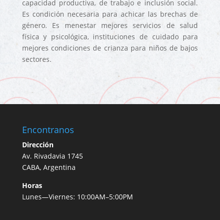
capacidad productiva, de trabajo e inclusión social.
Es condición necesaria para achicar las brechas de
género. Es menestar mejores servicios de salud
física y psicológica, instituciones de cuidado para
mejores condiciones de crianza para niños de bajos
sectores.
Encontranos
Dirección
Av. Rivadavia 1745
CABA, Argentina
Horas
Lunes—Viernes: 10:00AM–5:00PM