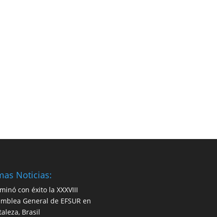
mas Noticias:
minó con éxito la XXXVIII
mblea General de EFSUR en
taleza, Brasil