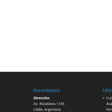
Encontranos
Ulti
Dirección
Cul
Av. Rivadavia 1745
Asa
CABA, Argentina
For