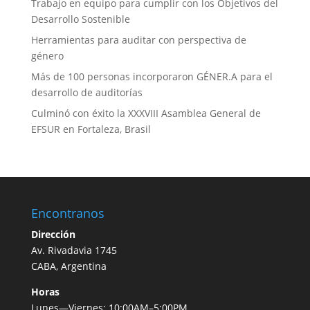
Trabajo en equipo para cumplir con los Objetivos del
Desarrollo Sostenible
Herramientas para auditar con perspectiva de
género
Más de 100 personas incorporaron GÉNER.A para el
desarrollo de auditorías
Culminó con éxito la XXXVIII Asamblea General de
EFSUR en Fortaleza, Brasil
Encontranos
Dirección
Av. Rivadavia 1745
CABA, Argentina
Horas
Lunes—Viernes: 10:00AM–5:00PM