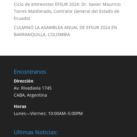
Ciclo de entrevistas EFSUR 2024: Dr. Xavier Mauricio
Torres Maldonado, Contralor General del Estado de
Ecuador
CULMINÓ LA ASAMBLEA ANUAL DE EFSUR 2024 EN
BARRANQUILLA, COLOMBIA
Encontranos
Dirección
Av. Rivadavia 1745
CABA, Argentina
Horas
Lunes—Viernes: 10:00AM–5:00PM
Ultimas Noticias: