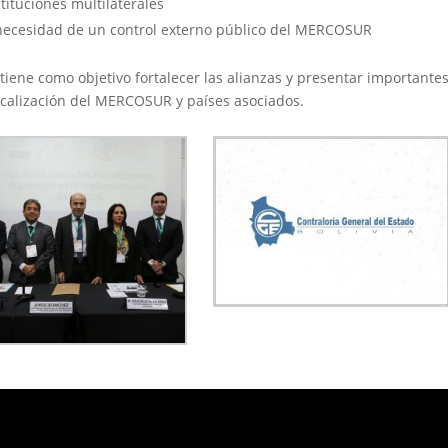
stituciones multilaterales
a necesidad de un control externo público del MERCOSUR
iene como objetivo fortalecer las alianzas y presentar importante
iscalización del MERCOSUR y países asociados.