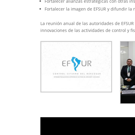
Fortalecer alianzas estratégicas con otras in
Fortalecer la imagen de EFSUR y difundir l
La reunión anual de las autoridades de EFSUR t
innovaciones de las actividades de control y f