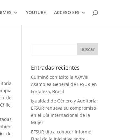
ORMES
YOUTUBE
ACCESO EFS
Entradas recientes
Culminó con éxito la XXXVIII
itoría
Asamblea General de EFSUR en
Limpia
Fortaleza, Brasil
ica de
Igualdad de Género y Auditoría:
Chile,
EFSUR renueva su compromiso
en el Día Internacional de la
ntadas
Mujer
ambién
EFSUR dio a conocer Informe
in de
Final de la Iniciativa sobre