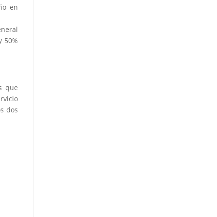
año en
eneral
 y 50%
as que
rvicio
os dos