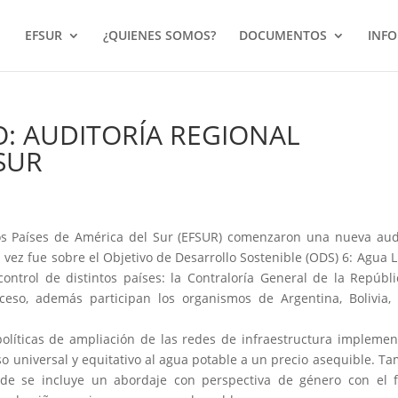
EFSUR
¿QUIENES SOMOS?
DOCUMENTOS
INF
: AUDITORÍA REGIONAL
SUR
los Países de América del Sur (EFSUR) comenzaron una nueva aud
 vez fue sobre el Objetivo de Desarrollo Sostenible (ODS) 6: Agua 
ontrol de distintos países: la Contraloría General de la Repúbl
eso, además participan los organismos de Argentina, Bolivia, 
políticas de ampliación de las redes de infraestructura impleme
o universal y equitativo al agua potable a un precio asequible. T
nde se incluye un abordaje con perspectiva de género con el f