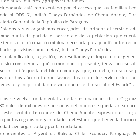
es de niñas, mujeres y grupos vulnerables.
ciudadanía está representado por el acceso que las familias tie
nde al ODS 6”, indicó Gladys Fernández de Chenú Abente, Dire
aloría General de la República de Paraguay.
 Estados y sus organismos encargados de brindar el servicio a
 como punto de partida el porcentaje de la población que cuen
e tendría la información mínima necesaria para planificar los recu
ultados previstos como metas”, indicó Gladys Fernández.
la planificación, la gestión, los resultados y el impacto que gener
, sin considerar a qué comunidad represente, tenga acceso al
lave en la búsqueda del bien común ya que, con ello, no solo se
los que hoy aún no fueron favorecidos con este servicio, sino t
nestar y mejor calidad de vida que es el fin social del Estado”, 
vicios se vuelve fundamental ante las estimaciones de la Organi
030 miles de millones de personas del mundo se quedarán sin ac
n este sentido, Fernández de Chenú Abente expresó que “la ge
o por los organismos y entidades del Estado, que tienen la función
iedad civil organizada y por la ciudadanía”.
rtenecientes a Argentina, Bolivia, Chile, Ecuador, Paraguay, 