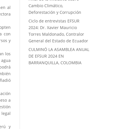
Cambio Climático,
nen al
Deforestación y Corrupción
ctora
Ciclo de entrevistas EFSUR
dopten
2024: Dr. Xavier Mauricio
ta con
Torres Maldonado, Contralor
rsos y
General del Estado de Ecuador
CULMINÓ LA ASAMBLEA ANUAL
an los
DE EFSUR 2024 EN
 agua
BARRANQUILLA, COLOMBIA
 podrá
ambién
añadió
zación
ceso a
stión
 legal
Perú y